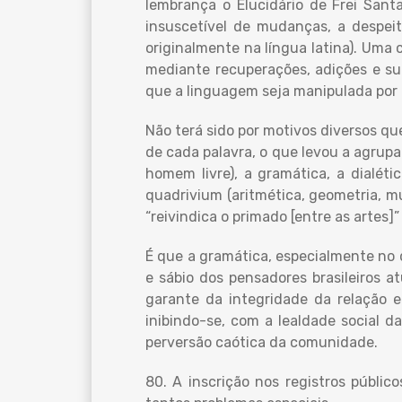
lembrança o Elucidário de Frei Sant
insuscetível de mudanças, a despeit
originalmente na língua latina). Uma 
mediante recuperações, adições e sub
que a linguagem seja manipulada por i
Não terá sido por motivos diversos que
de cada palavra, o que levou a agrupar
homem livre), a gramática, a dialéti
quadrivium (aritmética, geometria, mú
“reivindica o primado [entre as artes]
É que a gramática, especialmente no q
e sábio dos pensadores brasileiros a
garante da integridade da relação e
inibindo-se, com a lealdade social d
perversão caótica da comunidade.
80. A inscrição nos registros públi