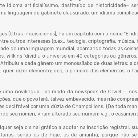
te idioma artificialíssimo, destituído de historicidade− s
 uma linguagem de gabinete clausurado, um idioma complicad
es (Otras inquisiciones), há um capítulo com o nome “El idi
ntre outros interesses (p.ex., teologia, criptografia, música
lidade de uma linguagem mundial, abarcando todas as coisa
, Wilkins “dividiu o universo em 40 categorias ou gêneros,
Atribuiu a cada gênero um monossílabo de duas letras; a 
, quer dizer elemento; deb, o primeiro dos elementos, o f
e uma novilíngua −ao modo da newspeak de Orwell−, nos r
ições, que o povo lerá, talvez embevecido, mas não compre
s decifrável por uma dúzia de Champollions. (De toda man
vando seu nomen, viram alterado seu numen: v.g., o casamento
uer seja o sinal gráfico a adotar na inscrição registral, s
natários, senão os de hoje, os de amanhã, porque não se