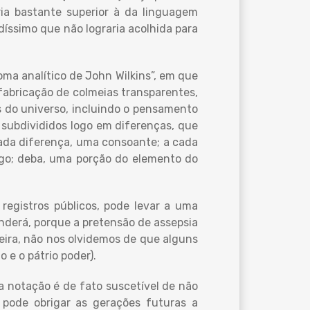
eria bastante superior à da linguagem
íssimo que não lograria acolhida para
oma analítico de John Wilkins”, em que
, fabricação de colmeias transparentes,
s do universo, incluindo o pensamento
 subdivididos logo em diferenças, que
cada diferença, uma consoante; a cada
ogo; deba, uma porção do elemento do
egistros públicos, pode levar a uma
enderá, porque a pretensão de assepsia
eira, não nos olvidemos de que alguns
 e o pátrio poder).
ua notação é de fato suscetível de não
 pode obrigar as gerações futuras a