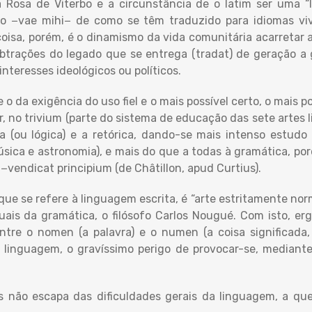
a Rosa de Viterbo e a circunstância de o latim ser uma “
o −vae mihi− de como se têm traduzido para idiomas vivo
coisa, porém, é o dinamismo da vida comunitária acarretar
trações do legado que se entrega (tradat) de geração a g
nteresses ideológicos ou políticos.
 o da exigência do uso fiel e o mais possível certo, o mais po
, no trivium (parte do sistema de educação das sete artes l
ca (ou lógica) e a retórica, dando-se mais intenso estud
sica e astronomia), e mais do que a todas à gramática, po
” −vendicat principium (de Châtillon, apud Curtius).
ue se refere à linguagem escrita, é “arte estritamente nor
tuais da gramática, o filósofo Carlos Nougué. Com isto, 
ntre o nomen (a palavra) e o numen (a coisa significada, 
a linguagem, o gravíssimo perigo de provocar-se, mediant
cos não escapa das dificuldades gerais da linguagem, a q