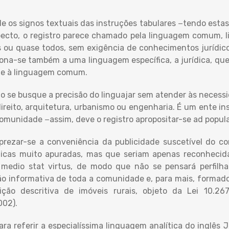
 os signos textuais das instruções tabulares −tendo estas
ecto, o registro parece chamado pela linguagem comum, 
s ou quase todos, sem exigência de conhecimentos jurídicos
iona-se também a uma linguagem específica, a jurídica, que
te à linguagem comum.
do se busque a precisão do linguajar sem atender às neces
direito, arquitetura, urbanismo ou engenharia. É um ente i
omunidade −assim, deve o registro apropositar-se ad popu
sprezar-se a conveniência da publicidade suscetível do 
nicas muito apuradas, mas que seriam apenas reconhecida
 medio stat virtus, de modo que não se pensará perfilh
informativa de toda a comunidade e, para mais, formadora
ição descritiva de imóveis rurais, objeto da Lei 10.2
002).
a referir a especialíssima linguagem analítica do inglês J