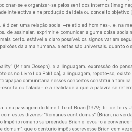
cepcionar-se e organizar-se pelos sentidos internos (imagi
ade intelectiva e na produção da ideia ou conceito objetivo 
, é dizer, uma relação social −relatio ad homines–, e, na m
os, de assinalar, exprimir e comunicar alguma coisa socialm
 mais certo, estável e claro possível: os signos variam se
paixões da alma humana, e estas são universais, quanto o 
eality” (Miriam Joseph), e a linguagem, expressão do p
óteles no Livro I da Política), a linguagem, repete-se, exist
articipação comunitária nesses conceitos constitui a família 
−escrita ou falada− e a realidade a que a palavra se refer
r a uma passagem do filme Life of Brian (1979; dir. de Terry
 com estes dizeres: “Romanes eunt domus” (Brian, na verdad
o Império romano surpreendeu Brian e levou-o a convencer-
te domum”, que o centurio impôs escrevesse Brian cem veze