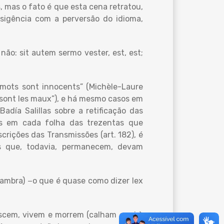
, mas o fato é que esta cena retratou,
nsigência com a perversão do idioma,
não: sit autem sermo vester, est, est;
 mots sont innocents” (Michèle-Laure
 sont les maux”), e há mesmo casos em
adía Salillas sobre a retificação das
adas em cada folha das trezentas que
crições das Transmissões (art. 182), é
os que, todavia, permanecem, devam
Gambra) −o que é quase como dizer lex
ascem, vivem e morrem (calham aqui à