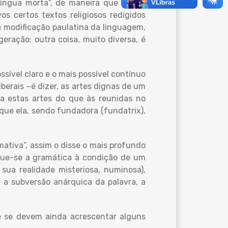
língua morta”, de maneira que língua
s certos textos religiosos redigidos
 a modificação paulatina da linguagem,
eração; outra coisa, muito diversa, é
ssível claro e o mais possível contínuo
iberais −é dizer, as artes dignas de um
o a estas artes do que às reunidas no
rque ela, sendo fundadora (fundatrix),
mativa”, assim o disse o mais profundo
ergue-se a gramática à condição de um
sua realidade misteriosa, numinosa),
e a subversão anárquica da palavra, a
ue se devem ainda acrescentar alguns