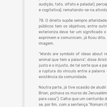
audição, tato, olfato e paladar), per
e cogitativa), rematando-se na ativid
78. O direito supõe sempre alteridade
públicos tem os objetivos, entre outr
exterioriza deve ter um significado o
exprimem e comunicam, já ficou dito, 
imagem.
“Words are symbols of ideas about r
animal que tem a palavra”, disse Arist
justo e o injusto, de tal sorte que a p
a ruptura do vínculo entre a palavra 
existência da comunidade.
Noutra parte, já tive ocasião de aludi
Brian, pichava os muros de Jerusalém
para casa”). Calha que um centurião d
se, por fim, com a sentença “Romani i