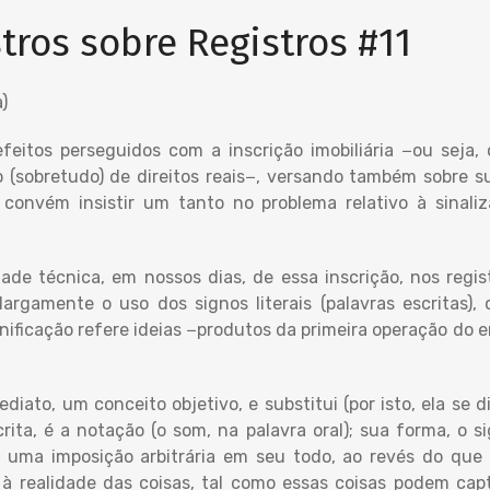
tros sobre Registros #11
)
eitos perseguidos com a inscrição imobiliária −ou seja, o
ão (sobretudo) de direitos reais−, versando também sobre 
 convém insistir um tanto no problema relativo à sinali
ade técnica, em nossos dias, de essa inscrição, nos regis
largamente o uso dos signos literais (palavras escritas),
gnificação refere ideias −produtos da primeira operação do 
ediato, um conceito objetivo, e substitui (por isto, ela se 
rita, é a notação (o som, na palavra oral); sua forma, o s
e uma imposição arbitrária em seu todo, ao revés do que 
realidade das coisas, tal como essas coisas podem capta