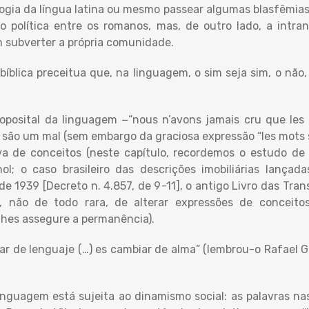
gogia da língua latina ou mesmo passear algumas blasfêmias
o política entre os romanos, mas, de outro lado, a intra
 subverter a própria comunidade.
íblica preceitua que, na linguagem, o sim seja sim, o não, 
posital da linguagem −“nous n’avons jamais cru que les
as são um mal (sem embargo da graciosa expressão “les mots
a de conceitos (neste capítulo, recordemos o estudo de B
hol; o caso brasileiro das descrições imobiliárias lanç
 1939 [Decreto n. 4.857, de 9-11], o antigo Livro das Trans
, não de todo rara, de alterar expressões de conceit
lhes assegure a permanência).
ar de lenguaje (…) es cambiar de alma” (lembrou-o Rafael 
linguagem está sujeita ao dinamismo social: as palavras n