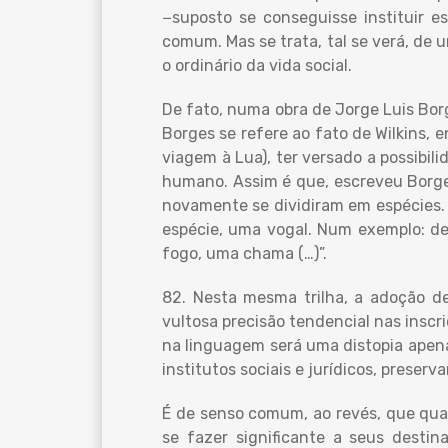
−suposto se conseguisse instituir es
comum. Mas se trata, tal se verá, de
o ordinário da vida social.
De fato, numa obra de Jorge Luis Borg
Borges se refere ao fato de Wilkins, e
viagem à Lua), ter versado a possibi
humano. Assim é que, escreveu Borges
novamente se dividiram em espécies. 
espécie, uma vogal. Num exemplo: de
fogo, uma chama (…)”.
82. Nesta mesma trilha, a adoção d
vultosa precisão tendencial nas inscr
na linguagem será uma distopia apena
institutos sociais e jurídicos, preser
É de senso comum, ao revés, que qualq
se fazer significante a seus desti