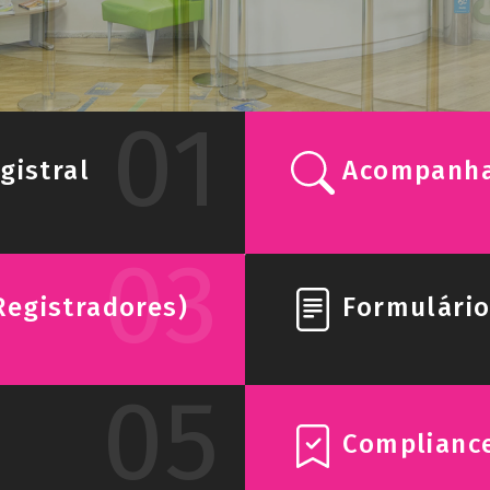
01
istral
Acompanha
03
Registradores)
Formulário
05
Complianc