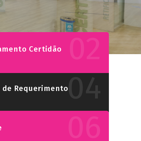
02
mento Certidão
04
 de Requerimento
06
e